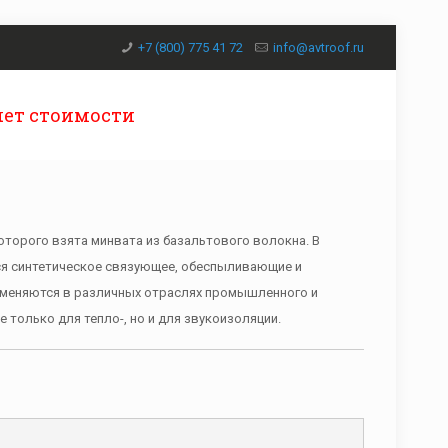
+7 (800) 775 41 72
info@avtroof.ru
чет стоимости
которого взята минвата из базальтового волокна. В
ся синтетическое связующее, обеспыливающие и
меняются в различных отраслях промышленного и
 только для тепло-, но и для звукоизоляции.