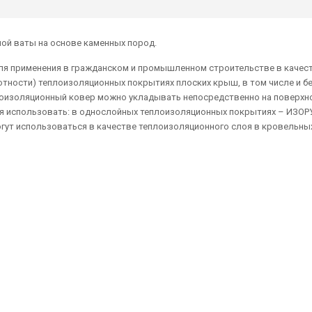
ой ваты на основе каменных пород.
я применения в гражданском и промышленном строительстве в качес
отности) теплоизоляционных покрытиях плоских крыш, в том числе и б
роизоляционный ковер можно укладывать непосредственно на поверхн
ся использовать: в однослойных теплоизоляционных покрытиях – ИЗОРУ
гут использоваться в качестве теплоизоляционного слоя в кровельны