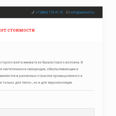
+7 (800) 775 41 72
info@avtroof.ru
чет стоимости
которого взята минвата из базальтового волокна. В
ся синтетическое связующее, обеспыливающие и
меняются в различных отраслях промышленного и
 только для тепло-, но и для звукоизоляции.